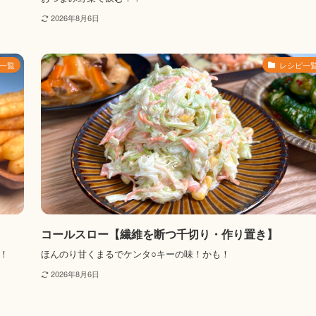
2026年8月6日
一覧
レシピ一
コールスロー【繊維を断つ千切り・作り置き】
！
ほんのり甘くまるでケンタ○キーの味！かも！
2026年8月6日