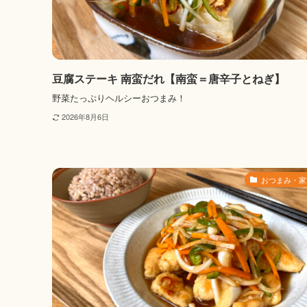
豆腐ステーキ 南蛮だれ【南蛮＝唐辛子とねぎ】
野菜たっぷりヘルシーおつまみ！
2026年8月6日
おつまみ・家