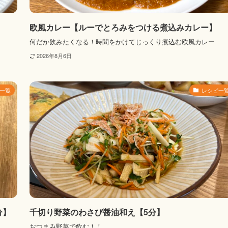
欧風カレー【ルーでとろみをつける煮込みカレー】
何だか飲みたくなる！時間をかけてじっくり煮込む欧風カレー
2026年8月6日
一覧
レシピ一
分】
千切り野菜のわさび醤油和え【5分】
おつまみ野菜で飲む！！