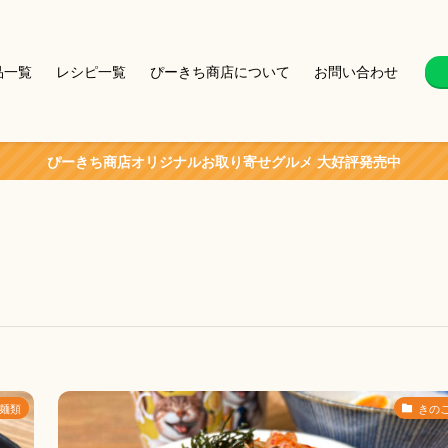
品一覧
レシピ一覧
ぴーきち商店について
お問い合わせ
ぴーきち商店オリジナルお取り寄せグルメ 大好評発売中
麺類
きの