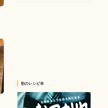
覧
初のレシピ本