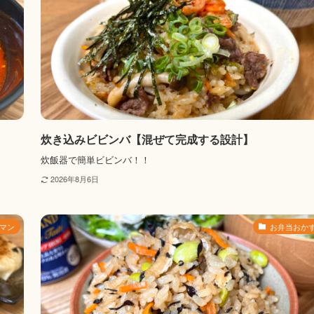
炊き込みビビンバ【混ぜて完成する設計】
炊飯器で簡単ビビンバ！！
2026年8月6日
マン
お弁当おか