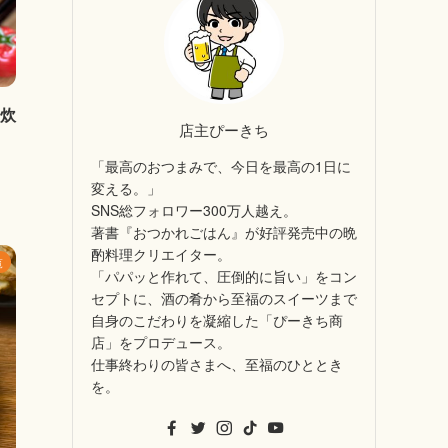
・炊
店主ぴーきち
「最高のおつまみで、今日を最高の1日に
変える。」
SNS総フォロワー300万人越え。
著書『おつかれごはん』が好評発売中の晩
酌料理クリエイター。
覧
「パパッと作れて、圧倒的に旨い」をコン
セプトに、酒の肴から至福のスイーツまで
自身のこだわりを凝縮した「ぴーきち商
店」をプロデュース。
仕事終わりの皆さまへ、至福のひととき
を。