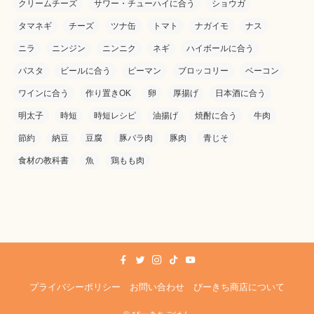
クリームチーズ
サワー・チューハイに合う
ショウガ
タマネギ
チーズ
ツナ缶
トマト
ナガイモ
ナス
ニラ
ニンジン
ニンニク
ネギ
ハイボールに合う
パスタ
ビールに合う
ピーマン
ブロッコリー
ベーコン
ワインに合う
作り置きOK
卵
厚揚げ
日本酒に合う
明太子
時短
時短レシピ
油揚げ
焼酎に合う
牛肉
節約
納豆
豆腐
豚バラ肉
豚肉
青じそ
食材の教科書
魚
鶏もも肉
プライバシーポリシー
お問い合わせ
ぴーきち商店について