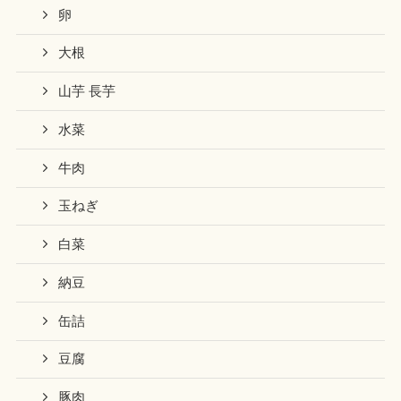
卵
大根
山芋 長芋
水菜
牛肉
玉ねぎ
白菜
納豆
缶詰
豆腐
豚肉