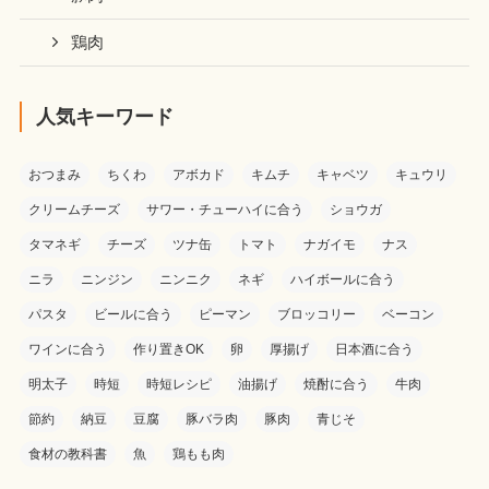
鶏肉
人気キーワード
おつまみ
ちくわ
アボカド
キムチ
キャベツ
キュウリ
クリームチーズ
サワー・チューハイに合う
ショウガ
タマネギ
チーズ
ツナ缶
トマト
ナガイモ
ナス
ニラ
ニンジン
ニンニク
ネギ
ハイボールに合う
パスタ
ビールに合う
ピーマン
ブロッコリー
ベーコン
ワインに合う
作り置きOK
卵
厚揚げ
日本酒に合う
明太子
時短
時短レシピ
油揚げ
焼酎に合う
牛肉
節約
納豆
豆腐
豚バラ肉
豚肉
青じそ
食材の教科書
魚
鶏もも肉