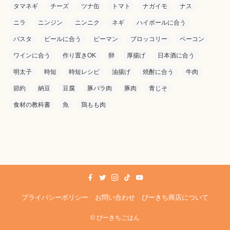
タマネギ
チーズ
ツナ缶
トマト
ナガイモ
ナス
ニラ
ニンジン
ニンニク
ネギ
ハイボールに合う
パスタ
ビールに合う
ピーマン
ブロッコリー
ベーコン
ワインに合う
作り置きOK
卵
厚揚げ
日本酒に合う
明太子
時短
時短レシピ
油揚げ
焼酎に合う
牛肉
節約
納豆
豆腐
豚バラ肉
豚肉
青じそ
食材の教科書
魚
鶏もも肉
プライバシーポリシー
お問い合わせ
ぴーきち商店について
©
ぴーきちごはん