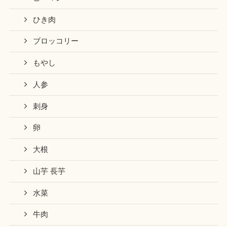
ひき肉
ブロッコリー
もやし
人参
刺身
卵
大根
山芋 長芋
水菜
牛肉