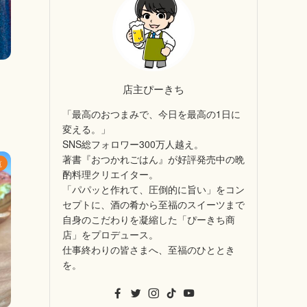
店主ぴーきち
「最高のおつまみで、今日を最高の1日に
変える。」
SNS総フォロワー300万人越え。
著書『おつかれごはん』が好評発売中の晩
覧
酌料理クリエイター。
「パパッと作れて、圧倒的に旨い」をコン
セプトに、酒の肴から至福のスイーツまで
自身のこだわりを凝縮した「ぴーきち商
店」をプロデュース。
仕事終わりの皆さまへ、至福のひととき
を。