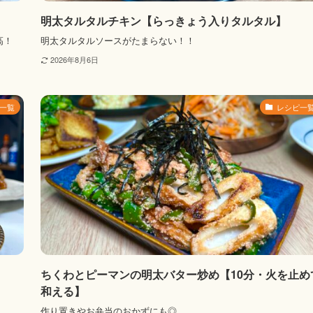
明太タルタルチキン【らっきょう入りタルタル】
高！
明太タルタルソースがたまらない！！
2026年8月6日
一覧
レシピ一
ちくわとピーマンの明太バター炒め【10分・火を止め
和える】
作り置きやお弁当のおかずにも◎