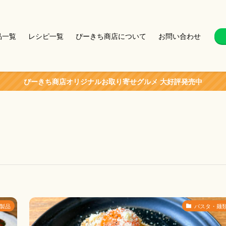
品一覧
レシピ一覧
ぴーきち商店について
お問い合わせ
ぴーきち商店オリジナルお取り寄せグルメ 大好評発売中
製品
パスタ・麺