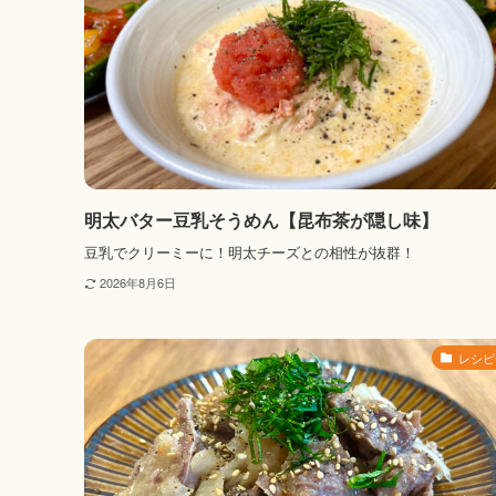
明太バター豆乳そうめん【昆布茶が隠し味】
豆乳でクリーミーに！明太チーズとの相性が抜群！
2026年8月6日
レシピ