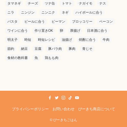
タマネギ
チーズ
ツナ缶
トマト
ナガイモ
ナス
ニラ
ニンジン
ニンニク
ネギ
ハイボールに合う
パスタ
ビールに合う
ピーマン
ブロッコリー
ベーコン
ワインに合う
作り置きOK
卵
厚揚げ
日本酒に合う
明太子
時短
時短レシピ
油揚げ
焼酎に合う
牛肉
節約
納豆
豆腐
豚バラ肉
豚肉
青じそ
食材の教科書
魚
鶏もも肉
プライバシーポリシー
お問い合わせ
ぴーきち商店について
©
ぴーきちごはん