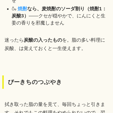
を
🍶
焼酎
なら、麦焼酎のソーダ割り（焼酎1：
炭酸3）
——クセが穏やかで、にんにくと生
姜の香りを邪魔しません
迷ったら
炭酸の入ったもの
を。脂の多い料理に
炭酸、は覚えておくと一生使えます。
ぴーきちのつぶやき
拭き取った脂の量を見て、毎回ちょっと引きま
す。それでもこの料理をやめられないので、翌