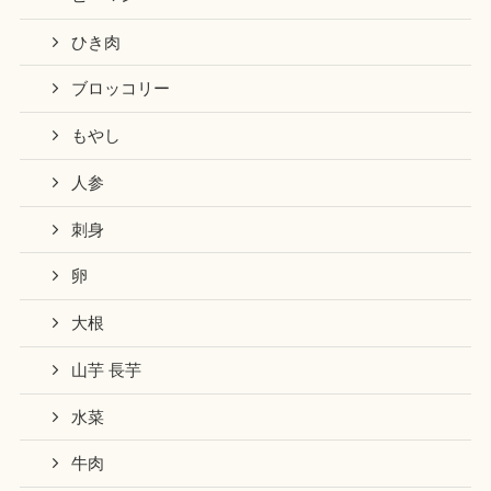
ひき肉
ブロッコリー
もやし
人参
刺身
卵
大根
山芋 長芋
水菜
牛肉