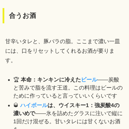
合うお酒
甘辛いタレと、豚バラの脂。ここまで濃い一皿
には、口をリセットしてくれるお酒が要りま
す。
🏆
本命：キンキンに冷えた
ビール
——炭酸
と苦みで脂を流す王道。この料理はビールの
ために作っていると言っていいくらいです
🥃
ハイボール
は、ウイスキー1：強炭酸4の
濃いめで
——氷を詰めたグラスに注いで縦に
1回だけ混ぜる。甘いタレには甘くないお酒