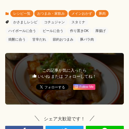
レシピ一覧
おつまみ・家飲み
メインおかず
豚肉
かさましレシピ
コチュジャン
スタミナ
ハイボールに合う
ビールに合う
作り置きOK
厚揚げ
焼酎に合う
甘辛だれ
節約おつまみ
豚バラ肉
この記事が気に入ったら
いいね または フォローしてね！
Follow Me
シェア大歓迎です！