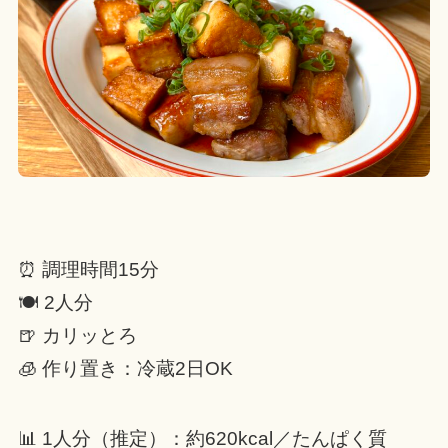
⏰ 調理時間15分
🍽 2人分
🍺 カリッとろ
🧊 作り置き：冷蔵2日OK
📊 1人分（推定）：約620kcal／たんぱく質