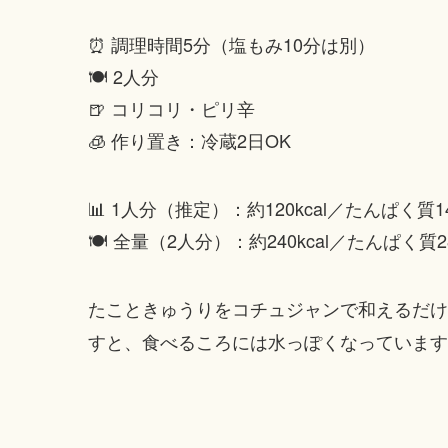
⏰ 調理時間5分（塩もみ10分は別）
🍽 2人分
🍺 コリコリ・ピリ辛
🧊 作り置き：冷蔵2日OK
📊 1人分（推定）：約120kcal／たんぱく質1
🍽 全量（2人分）：約240kcal／たんぱく質2
たこときゅうりをコチュジャンで和えるだけ
すと、食べるころには水っぽくなっています