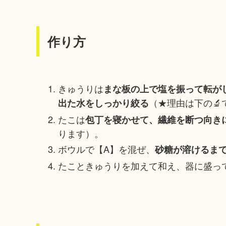
作り方
きゅうりは
まな板の上で塩を振って転が
（★理由は下の🔬
出た水をしっかり絞る
たこは
包丁を寝かせて、繊維を断つ向き
ります）。
ボウルで【A】を混ぜ、
砂糖が溶けるま
たこときゅうりを加えて和え、器に盛っ