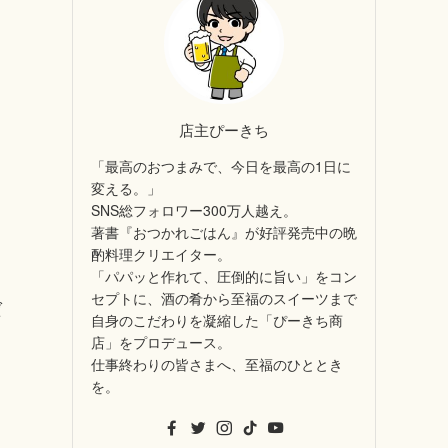
店主ぴーきち
「最高のおつまみで、今日を最高の1日に
変える。」
SNS総フォロワー300万人越え。
著書『おつかれごはん』が好評発売中の晩
酌料理クリエイター。
「パパッと作れて、圧倒的に旨い」をコン
セプトに、酒の肴から至福のスイーツまで
ば
自身のこだわりを凝縮した「ぴーきち商
店」をプロデュース。
仕事終わりの皆さまへ、至福のひととき
を。