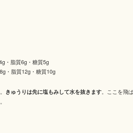
4g・脂質6g・糖質5g
8g・脂質12g・糖質10g
。
。ここを飛
きゅうりは先に塩もみして水を抜きます
。