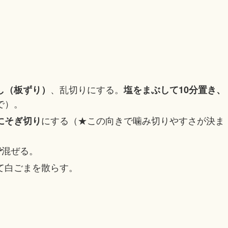
、乱切りにする。
し（板ずり）
塩をまぶして10分置き、
で）。
にする（★この向きで噛み切りやすさが決ま
にそぎ切り
混ぜる。
で
て白ごまを散らす。